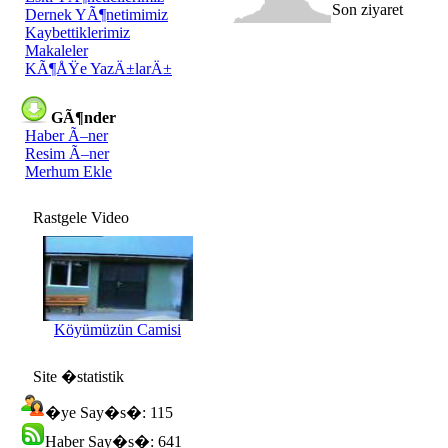
Son ziyaret
Dernek YÃ¶netimimiz
Kaybettiklerimiz
Makaleler
KÃ¶ÅŸe YazÄ±larÄ±
GÃ¶nder
Haber Ã–ner
Resim Ã–ner
Merhum Ekle
Rastgele Video
Köyümüzün Camisi
Site �statistik
�ye Say�s�: 115
Haber Say�s�: 641