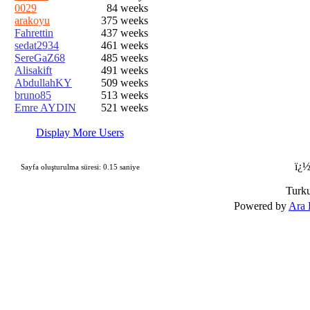
0029
84 weeks
arakoyu
375 weeks
Fahrettin
437 weeks
sedat2934
461 weeks
SereGaZ68
485 weeks
Alisakift
491 weeks
AbdullahKY
509 weeks
bruno85
513 weeks
Emre AYDIN
521 weeks
Display More Users
ï¿½
Sayfa oluşturulma süresi: 0.15 saniye
Turk
Powered by
Ara