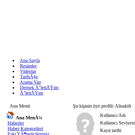
Ana Sayfa
Resimler
Videolar
TarihÃ§e
Arama Yap
Dernek Ä°letiÅŸim
Ä°letiÅŸim
Ana Menü
Şu kişinin üye profili: Alisakift
Kullanıcı Adı
Ana MenÃ¼
Kullanıcı Seviyesi
Haberler
Haber Kategorileri
Kayıt tarihi
Eski YÃ¶neticilerimiz