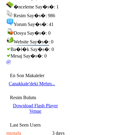
�nceleme Say�s�: 1
Resim Say�s�: 986
Yorum Say�s�: 41
Dosya Say�s�: 0
Website Say�s�: 0
Ba�l�k Say�s�: 0
Mesaj Say�s�: 0
@
En Son Makaleler
Çanakkale'deki Mehm...
Resim Bulutu
Download Flash Player
Venue
Last Seen Users
mustafa
3 days