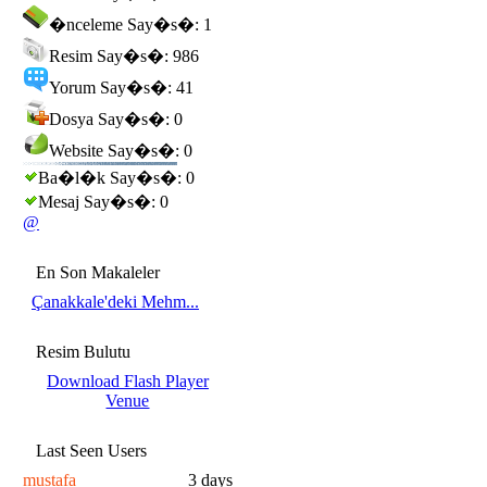
�nceleme Say�s�: 1
Resim Say�s�: 986
Yorum Say�s�: 41
Dosya Say�s�: 0
Website Say�s�: 0
Ba�l�k Say�s�: 0
Mesaj Say�s�: 0
@
En Son Makaleler
Çanakkale'deki Mehm...
Resim Bulutu
Download Flash Player
Venue
Last Seen Users
mustafa
3 days