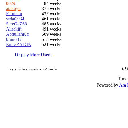
0029
84 weeks
arakoyu
375 weeks
Fahrettin
437 weeks
sedat2934
461 weeks
SereGaZ68
485 weeks
Alisakift
491 weeks
AbdullahKY
509 weeks
bruno85
513 weeks
Emre AYDIN
521 weeks
Display More Users
ï¿½
Sayfa oluşturulma süresi: 0.20 saniye
Turk
Powered by
Ara