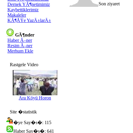
Son ziyaret
Dernek YÃ¶netimimiz
Kaybettiklerimiz
Makaleler
KÃ¶ÅŸe YazÄ±larÄ±
GÃ¶nder
Haber Ã–ner
Resim Ã–ner
Merhum Ekle
Rastgele Video
Ara Köyü Horon
Site �statistik
�ye Say�s�: 115
Haber Say�s�: 641