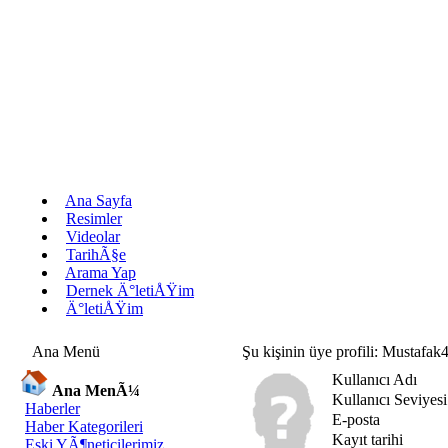
Ana Sayfa
Resimler
Videolar
TarihÃ§e
Arama Yap
Dernek Ä°letiÅŸim
Ä°letiÅŸim
Ana Menü
Şu kişinin üye profili: Mustafak
Kullanıcı Adı
Ana MenÃ¼
Kullanıcı Seviyesi
Haberler
E-posta
Haber Kategorileri
Kayıt tarihi
Eski YÃ¶neticilerimiz