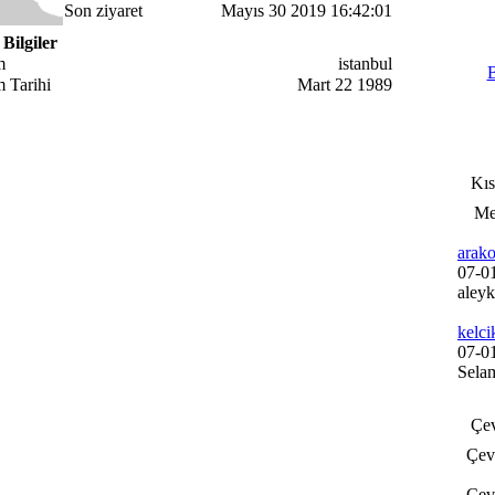
Son ziyaret
Mayıs 30 2019 16:42:01
 Bilgiler
m
istanbul
B
 Tarihi
Mart 22 1989
Kısa
Mes
arak
07-0
aley
kelci
07-0
Sela
Çevr
Çevri
Çevr