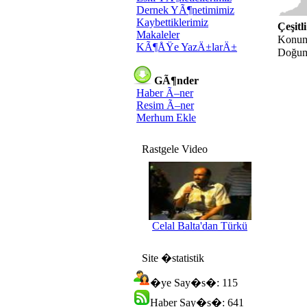
Dernek YÃ¶netimimiz
Kaybettiklerimiz
Çeşitli
Makaleler
Konu
KÃ¶ÅŸe YazÄ±larÄ±
Doğum
GÃ¶nder
Haber Ã–ner
Resim Ã–ner
Merhum Ekle
Rastgele Video
Celal Balta'dan Türkü
Site �statistik
�ye Say�s�: 115
Haber Say�s�: 641