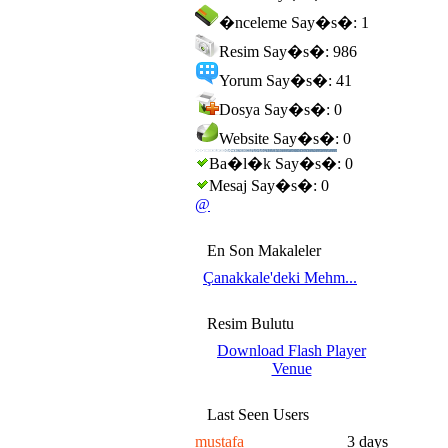
�nceleme Say�s�: 1
Resim Say�s�: 986
Yorum Say�s�: 41
Dosya Say�s�: 0
Website Say�s�: 0
Ba�l�k Say�s�: 0
Mesaj Say�s�: 0
@
En Son Makaleler
Çanakkale'deki Mehm...
Resim Bulutu
Download Flash Player
Venue
Last Seen Users
mustafa
3 days