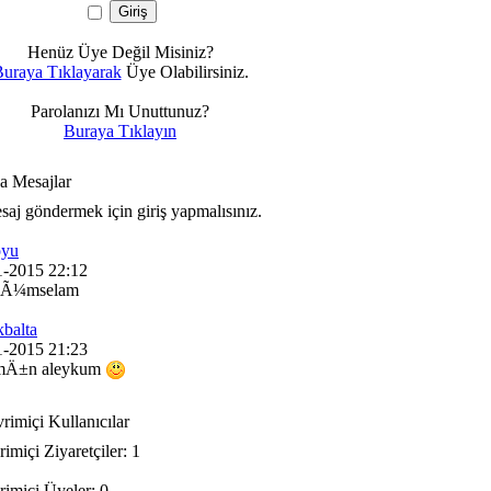
Henüz Üye Değil Misiniz?
uraya Tıklayarak
Üye Olabilirsiniz.
Parolanızı Mı Unuttunuz?
Buraya Tıklayın
 Mesajlar
aj göndermek için giriş yapmalısınız.
oyu
1-2015 22:12
kÃ¼mselam
kbalta
1-2015 21:23
mÄ±n aleykum
imiçi Kullanıcılar
miçi Ziyaretçiler: 1
imiçi Üyeler: 0