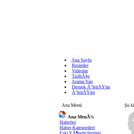
Ana Sayfa
Resimler
Videolar
TarihÃ§e
Arama Yap
Dernek Ä°letiÅŸim
Ä°letiÅŸim
Ana Menü
Şu kiş
Ana MenÃ¼
Haberler
Haber Kategorileri
Eski YÃ¶neticilerimiz