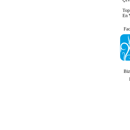
Topl
En Y
Fac
Bizi