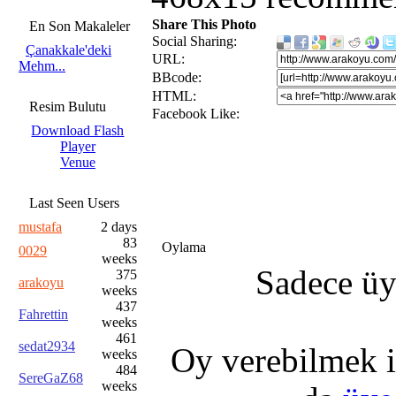
Share This Photo
En Son Makaleler
Social Sharing:
Çanakkale'deki
URL:
Mehm...
BBcode:
HTML:
Resim Bulutu
Facebook Like:
Download Flash
Player
Venue
Last Seen Users
mustafa
2 days
83
Oylama
0029
weeks
Sadece üye
375
arakoyu
weeks
437
Fahrettin
weeks
461
sedat2934
Oy verebilmek i
weeks
484
SereGaZ68
weeks