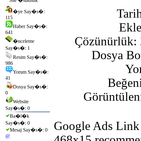
Site �statistik
Tari
�ye Say�s�:
115
Ekl
Haber Say�s�:
641
Çözünürlük: 
�nceleme
Say�s�: 1
Dosya Bo
Resim Say�s�:
986
Yo
Yorum Say�s�:
41
Beğeni
Dosya Say�s�:
0
Görüntülen
Website
Say�s�: 0
Ba�l�k
Google Ads Link
Say�s�: 0
Mesaj Say�s�: 0
@
468x15 recomme