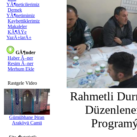
YÃ¶neticilerimiz
Dernek
YÃ¶netimimiz
Kaybettiklerimiz
Makaleler
KÃ¶ÅŸe
YazÄ±larÄ±
GÃ¶nder
Haber Ã–ner
Resim Ã–ner
Merhum Ekle
Rastgele Video
Rahmetli Du
Düzenlene
Gümüþhane Þiran
Programý
Araköyü Camii