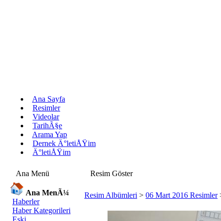
Ana Sayfa
Resimler
Videolar
TarihÃ§e
Arama Yap
Dernek Ä°letiÅŸim
Ä°letiÅŸim
Ana Menü
Resim Göster
Ana MenÃ¼
Resim Albümleri
>
06 Mart 2016 Resimler
Haberler
Haber Kategorileri
Eski