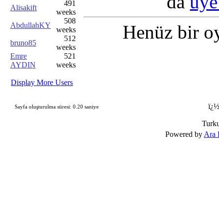
da
üye
491
Alisakift
weeks
508
AbdullahKY
Henüz bir o
weeks
512
bruno85
weeks
Emre
521
AYDIN
weeks
Display More Users
ï¿½
Sayfa oluşturulma süresi: 0.20 saniye
Turk
Powered by
Ara