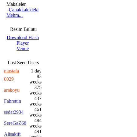
Makaleler
Çanakkale'deki
Mehm...
Resim Bulutu
Download Flash
Player
Venue
Last Seen Users
mustafa
1 day
83
0029
weeks
375
arakoyu
weeks
437
Fahrettin
weeks
461
sedat2934
weeks
484
SereGaZ68
weeks
491
Alisakift
weeks