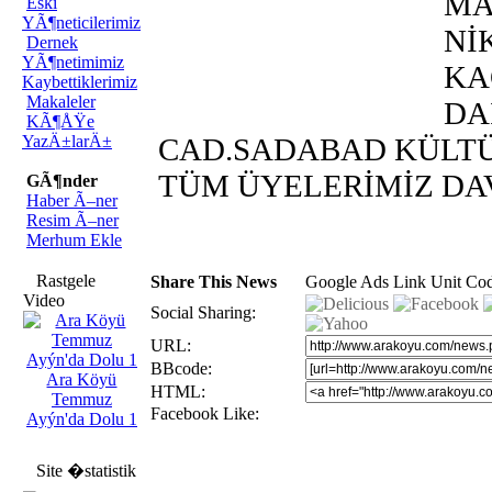
MA
Eski
YÃ¶neticilerimiz
Nİ
Dernek
YÃ¶netimimiz
KA
Kaybettiklerimiz
Makaleler
DA
KÃ¶ÅŸe
YazÄ±larÄ±
CAD.SADABAD KÜLT
TÜM ÜYELERİMİZ DA
GÃ¶nder
Haber Ã–ner
Resim Ã–ner
Merhum Ekle
Rastgele
Share This News
Google Ads Link Unit Co
Video
Social Sharing:
URL:
BBcode:
Ara Köyü
HTML:
Temmuz
Facebook Like:
Ayýn'da Dolu 1
Site �statistik