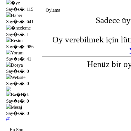
�ye
Say�s�: 115
Oylama
Haber
Sadece üye
Say�s�: 641
�nceleme
Say�s�: 1
Oy verebilmek için lü
Resim
Say�s�: 986
Yorum
Say�s�: 41
Henüz bir o
Dosya
Say�s�: 0
Website
Say�s�: 0
Ba�l�k
Say�s�: 0
Mesaj
Say�s�: 0
@
En Son