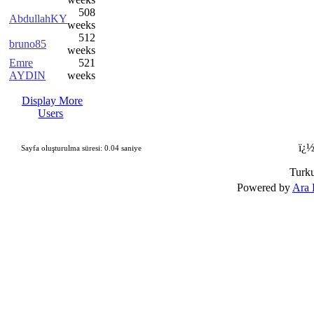
508
AbdullahKY
weeks
512
bruno85
weeks
Emre
521
AYDIN
weeks
Display More
Users
ï¿½
Sayfa oluşturulma süresi: 0.04 saniye
Turk
Powered by
Ara