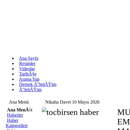
Ana Sayfa
Resimler
Videolar
TarihÃ§e
Arama Yap
Dernek Ä°letiÅŸim
Ä°letiÅŸim
Ana Menü
Nikaha Davet 10 Mayıs 2026
Ana MenÃ¼
MU
Haberler
EM
Haber
Kategorileri