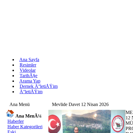
Ana Sayfa
Resimler
Videolar
TarihÃ§e
Arama Yap
Dernek Ä°letiÅŸim
Ä°letiÅŸim
Ana Menü
Mevlide Davet 12 Nisan 2026
ME
Ana MenÃ¼
12
Haberler
MÜ
Haber Kategorileri
PR
Eski