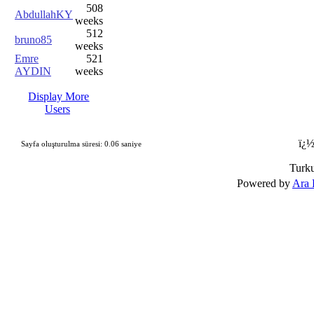
508
AbdullahKY
weeks
512
bruno85
weeks
Emre
521
AYDIN
weeks
Display More
Users
ï¿½
Sayfa oluşturulma süresi: 0.06 saniye
Turk
Powered by
Ara