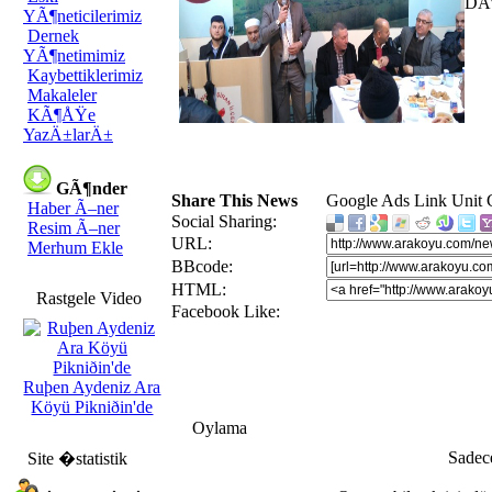
DA
YÃ¶neticilerimiz
Dernek
YÃ¶netimimiz
Kaybettiklerimiz
Makaleler
KÃ¶ÅŸe
YazÄ±larÄ±
GÃ¶nder
Share This News
Google Ads Link Unit
Haber Ã–ner
Social Sharing:
Resim Ã–ner
URL:
Merhum Ekle
BBcode:
HTML:
Rastgele Video
Facebook Like:
Ruþen Aydeniz Ara
Köyü Pikniðin'de
Oylama
Sadece
Site �statistik