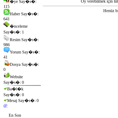
Oy verebilmek için lü
�ye Say�s�:
115
Henüz bi
Haber Say�s�:
641
�nceleme
Say�s�: 1
Resim Say�s�:
986
Yorum Say�s�:
41
Dosya Say�s�:
0
Website
Say�s�: 0
Ba�l�k
Say�s�: 0
Mesaj Say�s�: 0
@
En Son